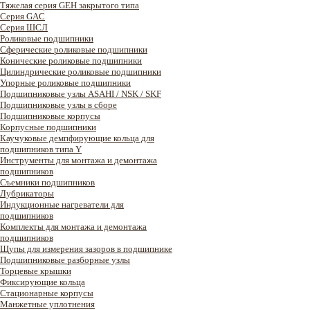
Тяжелая серия GEH закрытого типа
Серия GAC
Cерия ШСЛ
Роликовые подшипники
Сферические роликовые подшипники
Конические роликовые подшипники
Цилиндрические роликовые подшипники
Упорные роликовые подшипники
Подшипниковые узлы ASAHI / NSK / SKF
Подшипниковые узлы в сборе
Подшипниковые корпусы
Корпусные подшипники
Каучуковые демпфирующие кольца для
подшипников типа Y
Инструменты для монтажа и демонтажа
подшипников
Съемники подшипников
Лубрикаторы
Индукционные нагреватели для
подшипников
Комплекты для монтажа и демонтажа
подшипников
Щупы для измерения зазоров в подшипнике
Подшипниковые разборные узлы
Торцевые крышки
Фиксирующие кольца
Стационарные корпусы
Манжетные уплотнения