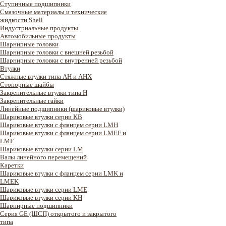
Ступичные подшипники
Смазочные материалы и технические
жидкости Shell
Индустриальные продукты
Автомобильные продукты
Шарнирные головки
Шарнирные головки с внешней резьбой
Шарнирные головки с внутренней резьбой
Втулки
Стяжные втулки типа AH и AHX
Стопорные шайбы
Закрепительные втулки типа H
Закрепительные гайки
Линейные подшипники (шариковые втулки)
Шариковые втулки серии KB
Шариковые втулки с фланцем серии LMH
Шариковые втулки с фланцем серии LMEF и
LMF
Шариковые втулки серии LM
Валы линейного перемещений
Каретки
Шариковые втулки с фланцем серии LMK и
LMEK
Шариковые втулки серии LME
Шариковые втулки серии KH
Шарнирные подшипники
Серия GE (ШСП) открытого и закрытого
типа