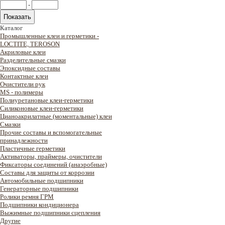
-
Каталог
Промышленные клеи и герметики -
LOCTITE, TEROSON
Акриловые клеи
Разделительные смазки
Эпоксидные составы
Контактные клеи
Очистители рук
MS - полимеры
Полиуретановые клеи-герметики
Силиконовые клеи-герметики
Цианоакрилатные (моментальные) клеи
Смазки
Прочие составы и вспомогательные
принадлежности
Пластичные герметики
Активаторы, праймеры, очистители
Фиксаторы соединений (анаэробные)
Составы для защиты от коррозии
Автомобильные подшипники
Генераторные подшипники
Ролики ремня ГРМ
Подшипники кондиционера
Выжимные подшипники сцепления
Другие