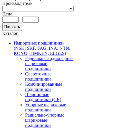
Производитель
Цена
-
Каталог
Импортные подшипники
(NSK, SKF, FAG, INA, NTN,
KOYO, TIMKEN, ELGES)
Радиальные однорядные
шариковые
подшипники
Сверхточные
подшипники
Комбинированные
подшипники
Шарнирные
подшипники (GE)
Упорные шариковые
подшипники
Радиально-упорные
шариковые
подшипники