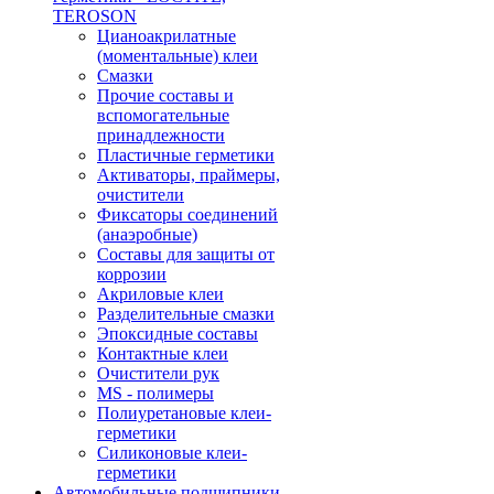
TEROSON
Цианоакрилатные
(моментальные) клеи
Смазки
Прочие составы и
вспомогательные
принадлежности
Пластичные герметики
Активаторы, праймеры,
очистители
Фиксаторы соединений
(анаэробные)
Составы для защиты от
коррозии
Акриловые клеи
Разделительные смазки
Эпоксидные составы
Контактные клеи
Очистители рук
MS - полимеры
Полиуретановые клеи-
герметики
Силиконовые клеи-
герметики
Автомобильные подшипники