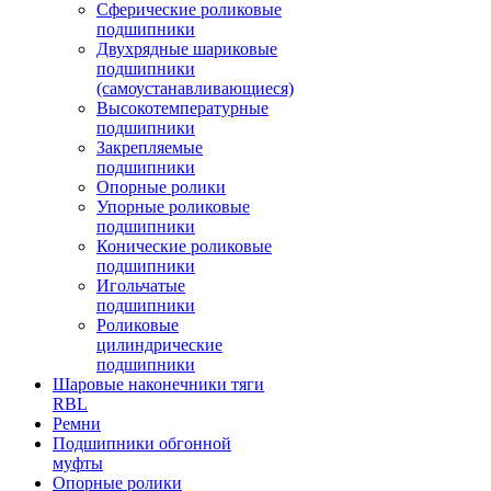
Сферические роликовые
подшипники
Двухрядные шариковые
подшипники
(самоустанавливающиеся)
Высокотемпературные
подшипники
Закрепляемые
подшипники
Опорные ролики
Упорные роликовые
подшипники
Конические роликовые
подшипники
Игольчатые
подшипники
Роликовые
цилиндрические
подшипники
Шаровые наконечники тяги
RBL
Ремни
Подшипники обгонной
муфты
Опорные ролики