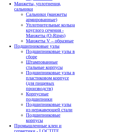
Манжеты, уплотнения,
сальники
Сальники (манжеты
армированные)
Уплотнительные кольца
круглого сечения -
Манжеты (O-Rings)
Манжеты V – образные
Подшипниковые узлы
Подшипниковые узлы в
сборе
Штампованные
стальные корпусы
Подшипниковые узлы в
пластиковом корпусе
(для пищевых
производств)
Корпусные
подшипники
Подшипниковые узлы
из нержавеющей стали
Подшипниковые
корпусы
Промышленные клеи и
герметики - LOCTITE,