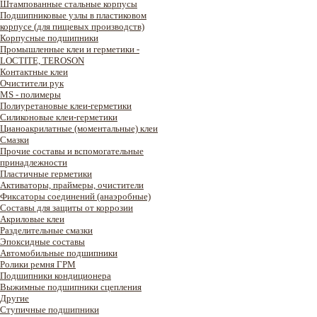
Штампованные стальные корпусы
Подшипниковые узлы в пластиковом
корпусе (для пищевых производств)
Корпусные подшипники
Промышленные клеи и герметики -
LOCTITE, TEROSON
Контактные клеи
Очистители рук
MS - полимеры
Полиуретановые клеи-герметики
Силиконовые клеи-герметики
Цианоакрилатные (моментальные) клеи
Смазки
Прочие составы и вспомогательные
принадлежности
Пластичные герметики
Активаторы, праймеры, очистители
Фиксаторы соединений (анаэробные)
Составы для защиты от коррозии
Акриловые клеи
Разделительные смазки
Эпоксидные составы
Автомобильные подшипники
Ролики ремня ГРМ
Подшипники кондиционера
Выжимные подшипники сцепления
Другие
Ступичные подшипники