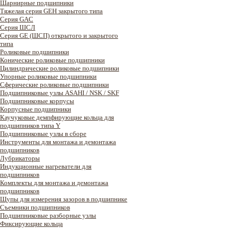
Шарнирные подшипники
Тяжелая серия GEH закрытого типа
Серия GAC
Cерия ШСЛ
Серия GE (ШСП) открытого и закрытого
типа
Роликовые подшипники
Конические роликовые подшипники
Цилиндрические роликовые подшипники
Упорные роликовые подшипники
Сферические роликовые подшипники
Подшипниковые узлы ASAHI / NSK / SKF
Подшипниковые корпусы
Корпусные подшипники
Каучуковые демпфирующие кольца для
подшипников типа Y
Подшипниковые узлы в сборе
Инструменты для монтажа и демонтажа
подшипников
Лубрикаторы
Индукционные нагреватели для
подшипников
Комплекты для монтажа и демонтажа
подшипников
Щупы для измерения зазоров в подшипнике
Съемники подшипников
Подшипниковые разборные узлы
Фиксирующие кольца