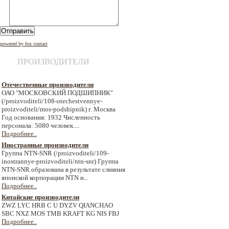
Отправить
powered by fox contact
ПРОИЗВОДИТЕЛИ
Отечественные производители
ОАО "МОСКОВСКИЙ ПОДШИПНИК"
(/proizvoditeli/108-otechestvennye-
proizvoditeli/mos-podshipnik) г. Москва
Год основания: 1932 Численность
персонала: 5080 человек....
Подробнее..
Иностранные производители
Группа NTN-SNR (/proizvoditeli/109-
inostrannye-proizvoditeli/ntn-snr) Группа
NTN-SNR образована в результате слияния
японской корпорации NTN и...
Подробнее..
Китайские производители
ZWZ LYC HRB C U DYZV QIANCHAO
SBC NXZ MOS TMB KRAFT KG NIS FBJ
Подробнее..