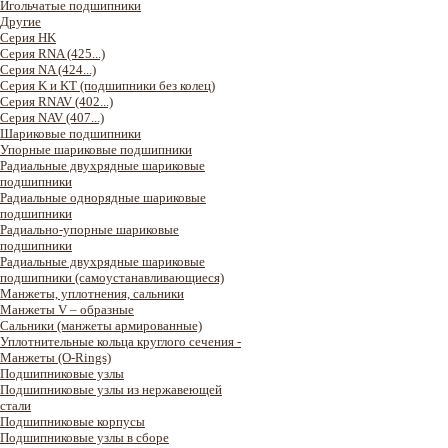
Игольчатые подшипники
Другие
Серия HK
Серия RNA (425...)
Серия NA (424...)
Серия K и KT (подшипники без колец)
Серия RNAV (402...)
Серия NAV (407...)
Шариковые подшипники
Упорные шариковые подшипники
Радиальные двухрядные шариковые
подшипники
Радиальные однорядные шариковые
подшипники
Радиально-упорные шариковые
подшипники
Радиальные двухрядные шариковые
подшипники (самоустанавливающиеся)
Манжеты, уплотнения, сальники
Манжеты V – образные
Сальники (манжеты армированные)
Уплотнительные кольца круглого сечения -
Манжеты (O-Rings)
Подшипниковые узлы
Подшипниковые узлы из нержавеющей
стали
Подшипниковые корпусы
Подшипниковые узлы в сборе