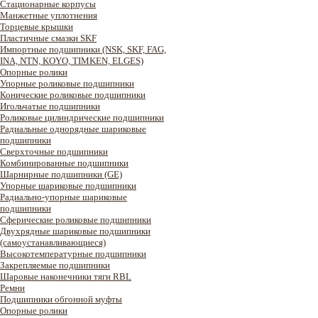
Стационарные корпусы
Манжетные уплотнения
Торцевые крышки
Пластичные смазки SKF
Импортные подшипники (NSK, SKF, FAG,
INA, NTN, KOYO, TIMKEN, ELGES)
Опорные ролики
Упорные роликовые подшипники
Конические роликовые подшипники
Игольчатые подшипники
Роликовые цилиндрические подшипники
Радиальные однорядные шариковые
подшипники
Сверхточные подшипники
Комбинированные подшипники
Шарнирные подшипники (GE)
Упорные шариковые подшипники
Радиально-упорные шариковые
подшипники
Сферические роликовые подшипники
Двухрядные шариковые подшипники
(самоустанавливающиеся)
Высокотемпературные подшипники
Закрепляемые подшипники
Шаровые наконечники тяги RBL
Ремни
Подшипники обгонной муфты
Опорные ролики