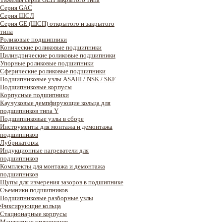
Серия GAC
Cерия ШСЛ
Серия GE (ШСП) открытого и закрытого
типа
Роликовые подшипники
Конические роликовые подшипники
Цилиндрические роликовые подшипники
Упорные роликовые подшипники
Сферические роликовые подшипники
Подшипниковые узлы ASAHI / NSK / SKF
Подшипниковые корпусы
Корпусные подшипники
Каучуковые демпфирующие кольца для
подшипников типа Y
Подшипниковые узлы в сборе
Инструменты для монтажа и демонтажа
подшипников
Лубрикаторы
Индукционные нагреватели для
подшипников
Комплекты для монтажа и демонтажа
подшипников
Щупы для измерения зазоров в подшипнике
Съемники подшипников
Подшипниковые разборные узлы
Фиксирующие кольца
Стационарные корпусы
Манжетные уплотнения