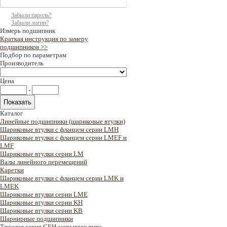
Забыли пароль?
Забыли логин?
Измерь подшипник
Краткая инструкция по замеру
подшипников >>
Подбор по параметрам
Производитель
Цена
-
Каталог
Линейные подшипники (шариковые втулки)
Шариковые втулки с фланцем серии LMH
Шариковые втулки с фланцем серии LMEF и
LMF
Шариковые втулки серии LM
Валы линейного перемещений
Каретки
Шариковые втулки с фланцем серии LMK и
LMEK
Шариковые втулки серии LME
Шариковые втулки серии KH
Шариковые втулки серии KB
Шарнирные подшипники
Тяжелая серия GEH закрытого типа