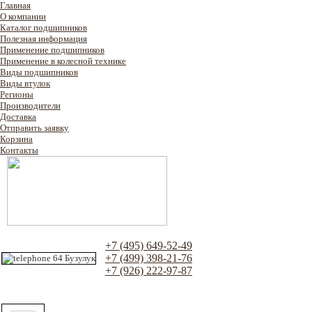
Главная
О компании
Каталог подшипников
Полезная информация
Применение подшипников
Применение в колесной технике
Виды подшипников
Виды втулок
Регионы
Производители
Доставка
Отправить заявку
Корзина
Контакты
+7 (495) 649-52-49
+7 (499) 398-21-76
+7 (926) 222-97-87