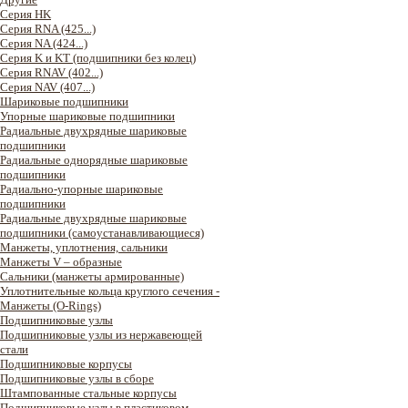
Серия HK
Серия RNA (425...)
Серия NA (424...)
Серия K и KT (подшипники без колец)
Серия RNAV (402...)
Серия NAV (407...)
Шариковые подшипники
Упорные шариковые подшипники
Радиальные двухрядные шариковые
подшипники
Радиальные однорядные шариковые
подшипники
Радиально-упорные шариковые
подшипники
Радиальные двухрядные шариковые
подшипники (самоустанавливающиеся)
Манжеты, уплотнения, сальники
Манжеты V – образные
Сальники (манжеты армированные)
Уплотнительные кольца круглого сечения -
Манжеты (O-Rings)
Подшипниковые узлы
Подшипниковые узлы из нержавеющей
стали
Подшипниковые корпусы
Подшипниковые узлы в сборе
Штампованные стальные корпусы
Подшипниковые узлы в пластиковом