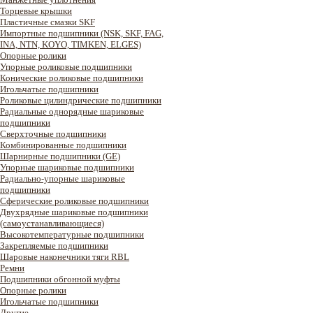
Торцевые крышки
Пластичные смазки SKF
Импортные подшипники (NSK, SKF, FAG,
INA, NTN, KOYO, TIMKEN, ELGES)
Опорные ролики
Упорные роликовые подшипники
Конические роликовые подшипники
Игольчатые подшипники
Роликовые цилиндрические подшипники
Радиальные однорядные шариковые
подшипники
Сверхточные подшипники
Комбинированные подшипники
Шарнирные подшипники (GE)
Упорные шариковые подшипники
Радиально-упорные шариковые
подшипники
Сферические роликовые подшипники
Двухрядные шариковые подшипники
(самоустанавливающиеся)
Высокотемпературные подшипники
Закрепляемые подшипники
Шаровые наконечники тяги RBL
Ремни
Подшипники обгонной муфты
Опорные ролики
Игольчатые подшипники
Другие