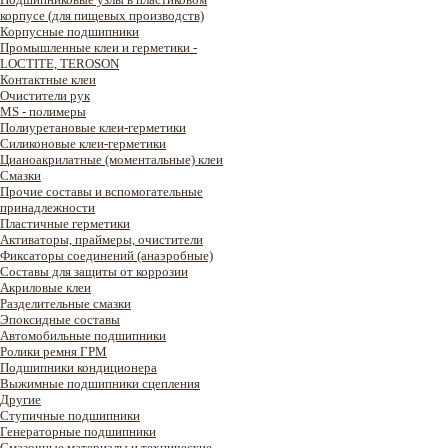
корпусе (для пищевых производств)
Корпусные подшипники
Промышленные клеи и герметики -
LOCTITE, TEROSON
Контактные клеи
Очистители рук
MS - полимеры
Полиуретановые клеи-герметики
Силиконовые клеи-герметики
Цианоакрилатные (моментальные) клеи
Смазки
Прочие составы и вспомогательные
принадлежности
Пластичные герметики
Активаторы, праймеры, очистители
Фиксаторы соединений (анаэробные)
Составы для защиты от коррозии
Акриловые клеи
Разделительные смазки
Эпоксидные составы
Автомобильные подшипники
Ролики ремня ГРМ
Подшипники кондиционера
Выжимные подшипники сцепления
Другие
Ступичные подшипники
Генераторные подшипники
Смазочные материалы и технические