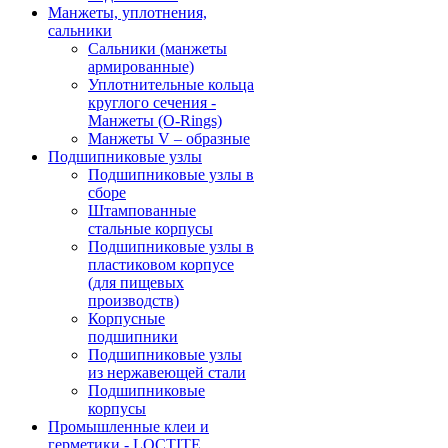
Манжеты, уплотнения,
сальники
Сальники (манжеты
армированные)
Уплотнительные кольца
круглого сечения -
Манжеты (O-Rings)
Манжеты V – образные
Подшипниковые узлы
Подшипниковые узлы в
сборе
Штампованные
стальные корпусы
Подшипниковые узлы в
пластиковом корпусе
(для пищевых
производств)
Корпусные
подшипники
Подшипниковые узлы
из нержавеющей стали
Подшипниковые
корпусы
Промышленные клеи и
герметики - LOCTITE,