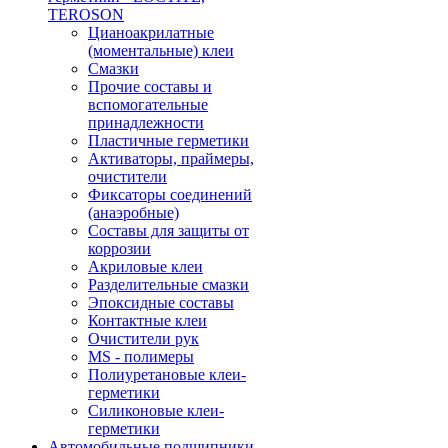
TEROSON
Цианоакрилатные
(моментальные) клеи
Смазки
Прочие составы и
вспомогательные
принадлежности
Пластичные герметики
Активаторы, праймеры,
очистители
Фиксаторы соединений
(анаэробные)
Составы для защиты от
коррозии
Акриловые клеи
Разделительные смазки
Эпоксидные составы
Контактные клеи
Очистители рук
MS - полимеры
Полиуретановые клеи-
герметики
Силиконовые клеи-
герметики
Автомобильные подшипники