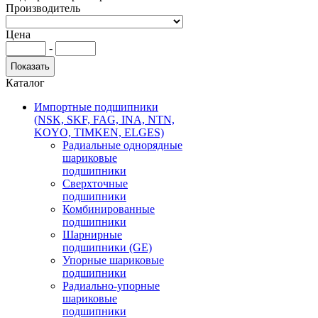
Производитель
Цена
-
Каталог
Импортные подшипники
(NSK, SKF, FAG, INA, NTN,
KOYO, TIMKEN, ELGES)
Радиальные однорядные
шариковые
подшипники
Сверхточные
подшипники
Комбинированные
подшипники
Шарнирные
подшипники (GE)
Упорные шариковые
подшипники
Радиально-упорные
шариковые
подшипники