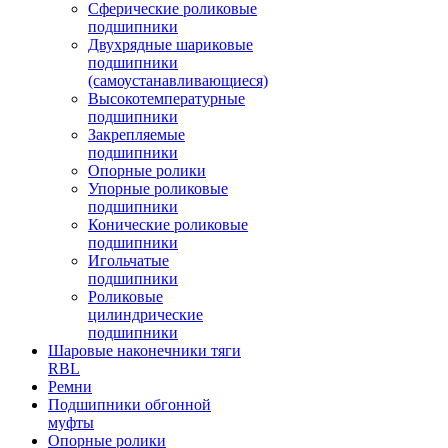
Сферические роликовые
подшипники
Двухрядные шариковые
подшипники
(самоустанавливающиеся)
Высокотемпературные
подшипники
Закрепляемые
подшипники
Опорные ролики
Упорные роликовые
подшипники
Конические роликовые
подшипники
Игольчатые
подшипники
Роликовые
цилиндрические
подшипники
Шаровые наконечники тяги
RBL
Ремни
Подшипники обгонной
муфты
Опорные ролики