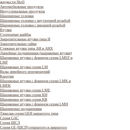
жидкости Shell
Автомобильные продукты
Индустриальные продукты
Шарнирные головки
Шарнирные головки с внутренней резьбой
Шарнирные головки с внешней резьбой
Втулки
Стопорные шайбы
Закрепительные втулки типа H
Закрепительные гайки
Стяжные втулки типа AH и AHX
Линейные подшипники (шариковые втулки)
Шариковые втулки с фланцем серии LMEF и
LMF
Шариковые втулки серии LM
Валы линейного перемещений
Каретки
Шариковые втулки с фланцем серии LMK и
LMEK
Шариковые втулки серии LME
Шариковые втулки серии KH
Шариковые втулки серии KB
Шариковые втулки с фланцем серии LMH
Шарнирные подшипники
Тяжелая серия GEH закрытого типа
Серия GAC
Cерия ШСЛ
Серия GE (ШСП) открытого и закрытого