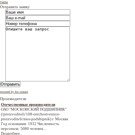
типа
Отправить заявку
Отправить
powered by fox contact
Производители
Отечественные производители
ОАО "МОСКОВСКИЙ ПОДШИПНИК"
(/proizvoditeli/108-otechestvennye-
proizvoditeli/mos-podshipnik) г. Москва
Год основания: 1932 Численность
персонала: 5080 человек....
Подробнее..