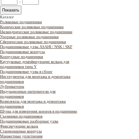
-
Каталог
Роликовые подшипники
Конические роликовые подшипники
Цилиндрические роликовые подшипники
Упорные роликовые подшипники
Сферические роликовые подшипники
Подшипниковые узлы ASAHI / NSK / SKF
Подшипниковые корпусы
Корпусные подшипники
Каучуковые демпфирующие кольца для
подшипников типа Y
Подшипниковые узлы в сборе
Инструменты для монтажа и демонтажа
подшипников
Лубрикаторы
Индукционные нагреватели для
подшипников
Комплекты для монтажа и демонтажа
подшипников
Щупы для измерения зазоров в подшипнике
Съемники подшипников
Подшипниковые разборные узлы
Фиксирующие кольца
Стационарные корпусы
Манжетные уплотнения