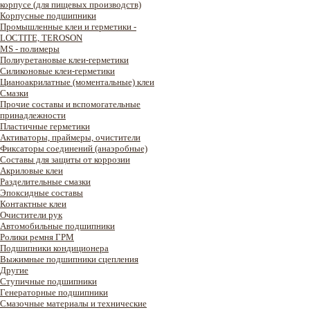
корпусе (для пищевых производств)
Корпусные подшипники
Промышленные клеи и герметики -
LOCTITE, TEROSON
MS - полимеры
Полиуретановые клеи-герметики
Силиконовые клеи-герметики
Цианоакрилатные (моментальные) клеи
Смазки
Прочие составы и вспомогательные
принадлежности
Пластичные герметики
Активаторы, праймеры, очистители
Фиксаторы соединений (анаэробные)
Составы для защиты от коррозии
Акриловые клеи
Разделительные смазки
Эпоксидные составы
Контактные клеи
Очистители рук
Автомобильные подшипники
Ролики ремня ГРМ
Подшипники кондиционера
Выжимные подшипники сцепления
Другие
Ступичные подшипники
Генераторные подшипники
Смазочные материалы и технические