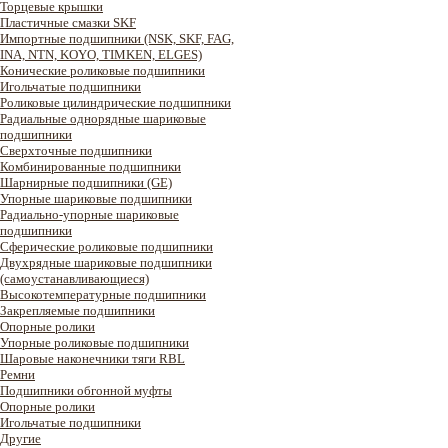
Торцевые крышки
Пластичные смазки SKF
Импортные подшипники (NSK, SKF, FAG,
INA, NTN, KOYO, TIMKEN, ELGES)
Конические роликовые подшипники
Игольчатые подшипники
Роликовые цилиндрические подшипники
Радиальные однорядные шариковые
подшипники
Сверхточные подшипники
Комбинированные подшипники
Шарнирные подшипники (GE)
Упорные шариковые подшипники
Радиально-упорные шариковые
подшипники
Сферические роликовые подшипники
Двухрядные шариковые подшипники
(самоустанавливающиеся)
Высокотемпературные подшипники
Закрепляемые подшипники
Опорные ролики
Упорные роликовые подшипники
Шаровые наконечники тяги RBL
Ремни
Подшипники обгонной муфты
Опорные ролики
Игольчатые подшипники
Другие