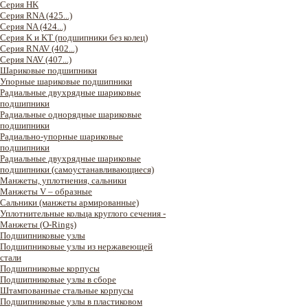
Серия HK
Серия RNA (425...)
Серия NA (424...)
Серия K и KT (подшипники без колец)
Серия RNAV (402...)
Серия NAV (407...)
Шариковые подшипники
Упорные шариковые подшипники
Радиальные двухрядные шариковые
подшипники
Радиальные однорядные шариковые
подшипники
Радиально-упорные шариковые
подшипники
Радиальные двухрядные шариковые
подшипники (самоустанавливающиеся)
Манжеты, уплотнения, сальники
Манжеты V – образные
Сальники (манжеты армированные)
Уплотнительные кольца круглого сечения -
Манжеты (O-Rings)
Подшипниковые узлы
Подшипниковые узлы из нержавеющей
стали
Подшипниковые корпусы
Подшипниковые узлы в сборе
Штампованные стальные корпусы
Подшипниковые узлы в пластиковом