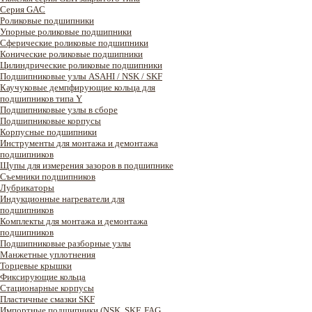
Серия GAC
Роликовые подшипники
Упорные роликовые подшипники
Сферические роликовые подшипники
Конические роликовые подшипники
Цилиндрические роликовые подшипники
Подшипниковые узлы ASAHI / NSK / SKF
Каучуковые демпфирующие кольца для
подшипников типа Y
Подшипниковые узлы в сборе
Подшипниковые корпусы
Корпусные подшипники
Инструменты для монтажа и демонтажа
подшипников
Щупы для измерения зазоров в подшипнике
Съемники подшипников
Лубрикаторы
Индукционные нагреватели для
подшипников
Комплекты для монтажа и демонтажа
подшипников
Подшипниковые разборные узлы
Манжетные уплотнения
Торцевые крышки
Фиксирующие кольца
Стационарные корпусы
Пластичные смазки SKF
Импортные подшипники (NSK, SKF, FAG,