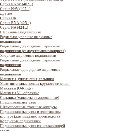
Серия RNAV (402...)
Серия NAV (407...)
Другие
Серия HK
Серия RNA (425...)
Серия NA (424...)
Шариковые подшипники
Радиально-упорные шариковые
подшипники
Радиальные двухрядные шариковые
подшипники (самоустанавливающиеся)
Упорные шариковые подшипники
Радиальные двухрядные шариковые
подшипники
Радиальные однорядные шариковые
подшипники
Манжеты, уплотнения, сальники
Уплотнительные кольца круглого сечения -
Манжеты (O-Rings)
Манжеты V – образные
Сальники (манжеты армированные)
Подшипниковые узлы
Штампованные стальные корпусы
Подшипниковые узлы в пластиковом
корпусе (для пищевых производств)
Корпусные подшипники
Подшипниковые узлы из нержавеющей
стали