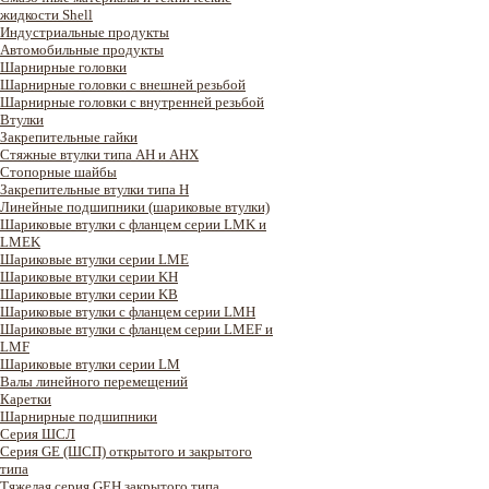
жидкости Shell
Индустриальные продукты
Автомобильные продукты
Шарнирные головки
Шарнирные головки с внешней резьбой
Шарнирные головки с внутренней резьбой
Втулки
Закрепительные гайки
Стяжные втулки типа AH и AHX
Стопорные шайбы
Закрепительные втулки типа H
Линейные подшипники (шариковые втулки)
Шариковые втулки с фланцем серии LMK и
LMEK
Шариковые втулки серии LME
Шариковые втулки серии KH
Шариковые втулки серии KB
Шариковые втулки с фланцем серии LMH
Шариковые втулки с фланцем серии LMEF и
LMF
Шариковые втулки серии LM
Валы линейного перемещений
Каретки
Шарнирные подшипники
Cерия ШСЛ
Серия GE (ШСП) открытого и закрытого
типа
Тяжелая серия GEH закрытого типа