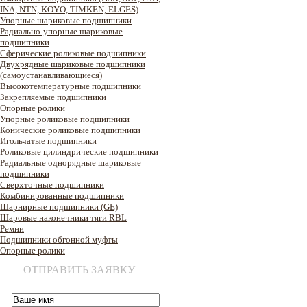
INA, NTN, KOYO, TIMKEN, ELGES)
Упорные шариковые подшипники
Радиально-упорные шариковые
подшипники
Сферические роликовые подшипники
Двухрядные шариковые подшипники
(самоустанавливающиеся)
Высокотемпературные подшипники
Закрепляемые подшипники
Опорные ролики
Упорные роликовые подшипники
Конические роликовые подшипники
Игольчатые подшипники
Роликовые цилиндрические подшипники
Радиальные однорядные шариковые
подшипники
Сверхточные подшипники
Комбинированные подшипники
Шарнирные подшипники (GE)
Шаровые наконечники тяги RBL
Ремни
Подшипники обгонной муфты
Опорные ролики
ОТПРАВИТЬ ЗАЯВКУ