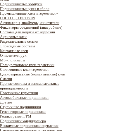
Подшипниковые корпусы
Подшипниковые узлы в сборе
Промышленные клеи и герметики -
LOCTITE, TEROSON
Активаторы, праймеры, очистители
Фиксаторы соединений (анаэробные)
Составы для защиты от коррозии
Акриловые клеи
Разделительные смазки
Эпоксидные составы
Контактные клеи
Очистители рук
MS - полимеры
Полиуретановые клеи-герметики
Силиконовые клеи-герметики
Цианоакрилатные (моментальные) клеи
Смазки
Прочие составы и вспомогательные
принадлежности
Пластичные герметики
Автомобильные подшипники
Другие
Ступичные подшипники
Генераторные подшипники
Ролики ремня ГРМ
Подшипники кондиционера
Выжимные подшипники сцепления
Смазочные материалы и технические