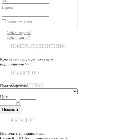
Пароль
Запомнить меня
Забыли пароль?
Забыли логин?
ИЗМЕРЬ ПОДШИПНИК
Краткая инструкция по замеру
подшипников >>
ПОДБОР ПО
ПАРАМЕТРАМ
Производитель
Цена
-
КАТАЛОГ
Игольчатые подшипники
Серия K и KT (подшипники без колец)