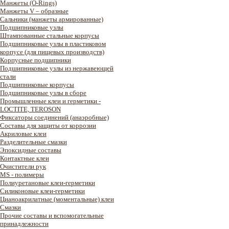
Манжеты (O-Rings)
Манжеты V – образные
Сальники (манжеты армированные)
Подшипниковые узлы
Штампованные стальные корпусы
Подшипниковые узлы в пластиковом
корпусе (для пищевых производств)
Корпусные подшипники
Подшипниковые узлы из нержавеющей
стали
Подшипниковые корпусы
Подшипниковые узлы в сборе
Промышленные клеи и герметики -
LOCTITE, TEROSON
Фиксаторы соединений (анаэробные)
Составы для защиты от коррозии
Акриловые клеи
Разделительные смазки
Эпоксидные составы
Контактные клеи
Очистители рук
MS - полимеры
Полиуретановые клеи-герметики
Силиконовые клеи-герметики
Цианоакрилатные (моментальные) клеи
Смазки
Прочие составы и вспомогательные
принадлежности