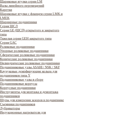
Шариковые втулки серии LM
Валы линейного перемещений
Каретки
Шариковые втулки с фланцем серии LMK и
LMEK
Шарнирные подшипники
Cерия ШСЛ
Серия GE (ШСП) открытого и закрытого
типа
Тяжелая серия GEH закрытого типа
Серия GAC
Роликовые подшипники
Упорные роликовые подшипники
Сферические роликовые подшипники
Конические роликовые подшипники
Цилиндрические роликовые подшипники
Подшипниковые узлы ASAHI / NSK / SKF
Каучуковые демпфирующие кольца для
подшипников типа Y
Подшипниковые узлы в сборе
Подшипниковые корпусы
Корпусные подшипники
Инструменты для монтажа и демонтажа
подшипников
Щупы для измерения зазоров в подшипнике
Съемники подшипников
Лубрикаторы
Индукционные нагреватели для