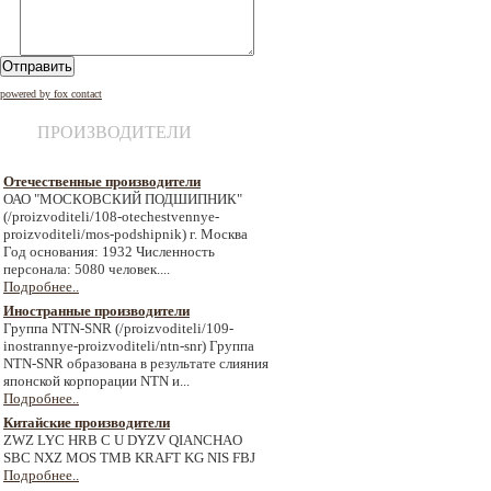
Отправить
powered by fox contact
ПРОИЗВОДИТЕЛИ
Отечественные производители
ОАО "МОСКОВСКИЙ ПОДШИПНИК"
(/proizvoditeli/108-otechestvennye-
proizvoditeli/mos-podshipnik) г. Москва
Год основания: 1932 Численность
персонала: 5080 человек....
Подробнее..
Иностранные производители
Группа NTN-SNR (/proizvoditeli/109-
inostrannye-proizvoditeli/ntn-snr) Группа
NTN-SNR образована в результате слияния
японской корпорации NTN и...
Подробнее..
Китайские производители
ZWZ LYC HRB C U DYZV QIANCHAO
SBC NXZ MOS TMB KRAFT KG NIS FBJ
Подробнее..