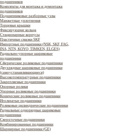
подшипников
Комплекты для монтажа и демонтажа
подшипников
Подшипниковые разборные узлы
Манжетные уплотнения
Торцевые крышки
Фиксирующие кольца
Стационарные корпусы
Пластичные смазки SKF
Импортные подшипники (NSK, SKF, FAG,
INA, NTN, KOYO, TIMKEN, ELGES)
Радиально-упорные шариковые
подшипники
Сферические роликовые подшипники
Двухрядные шариковые подшипники
(самоустанавливающиеся)
Высокотемпературные подшипники
Закрепляемые подшипники
Опорные ролики
Упорные роликовые подшипники
Конические роликовые подшипники
Игольчатые подшипники
Роликовые цилиндрические подшипники
Радиальные однорядные шариковые
подшипники
Сверхточные подшипники
Комбинированные подшипники
Шарнирные подшипники (GE)