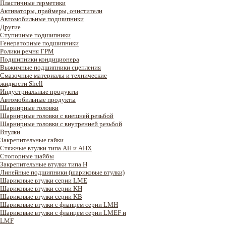
Пластичные герметики
Активаторы, праймеры, очистители
Автомобильные подшипники
Другие
Ступичные подшипники
Генераторные подшипники
Ролики ремня ГРМ
Подшипники кондиционера
Выжимные подшипники сцепления
Смазочные материалы и технические
жидкости Shell
Индустриальные продукты
Автомобильные продукты
Шарнирные головки
Шарнирные головки с внешней резьбой
Шарнирные головки с внутренней резьбой
Втулки
Закрепительные гайки
Стяжные втулки типа AH и AHX
Стопорные шайбы
Закрепительные втулки типа H
Линейные подшипники (шариковые втулки)
Шариковые втулки серии LME
Шариковые втулки серии KH
Шариковые втулки серии KB
Шариковые втулки с фланцем серии LMH
Шариковые втулки с фланцем серии LMEF и
LMF