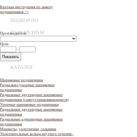
Краткая инструкция по замеру
подшипников >>
ПОДБОР ПО
ПАРАМЕТРАМ
Производитель
Цена
-
КАТАЛОГ
Шариковые подшипники
Радиально-упорные шариковые
подшипники
Радиальные двухрядные шариковые
подшипники (самоустанавливающиеся)
Упорные шариковые подшипники
Радиальные двухрядные шариковые
подшипники
Радиальные однорядные шариковые
подшипники
Манжеты, уплотнения, сальники
Уплотнительные кольца круглого сечения -